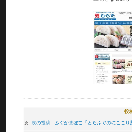
投
次の投稿:
ふぐかまぼこ「とらふぐのにこごり
次