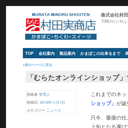
株式会社村
下関のたいやふ
TOP
会社案内
製品案内
かまぼこの出来るまで
«前のページに戻る
「むらたオンラインショップ」
これまでのネ
投稿者
管理人
投稿日:
2016年11月1日
ショップ」
が誕
カテゴリー
ニュース
只今、最後の仕
上旬となる運び