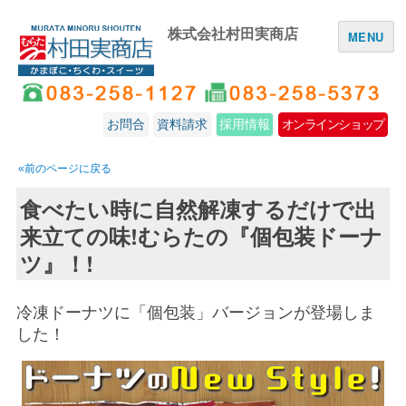
株式会社村田実商店
MENU
お問合
資料請求
採用情報
オンラインショップ
«前のページに戻る
食べたい時に自然解凍するだけで出
来立ての味!むらたの『個包装ドーナ
ツ』！!
冷凍ドーナツに「個包装」バージョンが登場しま
した！