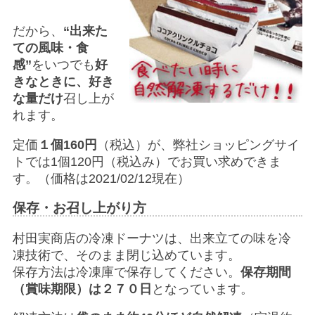
だから、
“出来た
ての風味・食
感”
をいつでも
好
きなときに、好き
な量だけ
召し上が
れます。
定価
１個160円
（税込）が、弊社ショッピングサイ
トでは1個120円（税込み）でお買い求めできま
す。（価格は2021/02/12現在）
保存・お召し上がり方
村田実商店の冷凍ドーナツは、出来立ての味を冷
凍技術で、そのまま閉じ込めています。
保存方法は冷凍庫で保存してください。
保存期間
（賞味期限）は２７０日
となっています。